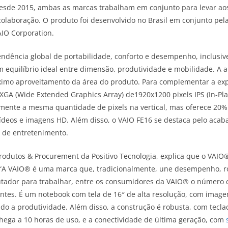
Desde 2015, ambas as marcas trabalham em conjunto para levar aos
olaboração. O produto foi desenvolvido no Brasil em conjunto pel
AIO Corporation.
ndência global de portabilidade, conforto e desempenho, inclusiv
 equilíbrio ideal entre dimensão, produtividade e mobilidade. A a
áximo aproveitamento da área do produto. Para complementar a exp
UXGA (Wide Extended Graphics Array) de1920x1200 pixels IPS (In-Pla
ente a mesma quantidade de pixels na vertical, mas oferece 20% m
ídeos e imagens HD. Além disso, o VAIO FE16 se destaca pelo acaba
 e de entretenimento.
Produtos & Procurement da Positivo Tecnologia, explica que o VAIO
“A VAIO® é uma marca que, tradicionalmente, une desempenho, ro
tador para trabalhar, entre os consumidores da VAIO® o número c
antes. É um notebook com tela de 16″ de alta resolução, com imag
cendo a produtividade. Além disso, a construção é robusta, com tecla
chega a 10 horas de uso, e a conectividade de última geração, com