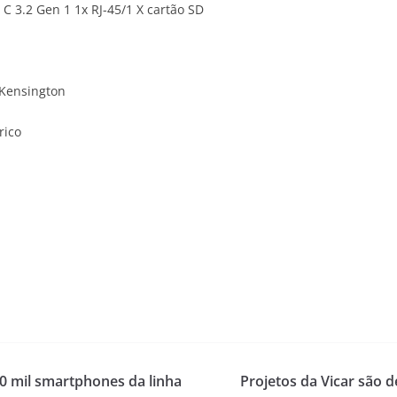
 C 3.2 Gen 1 1x RJ-45/1 X cartão SD
 Kensington
rico
0 mil smartphones da linha
Projetos da Vicar são 