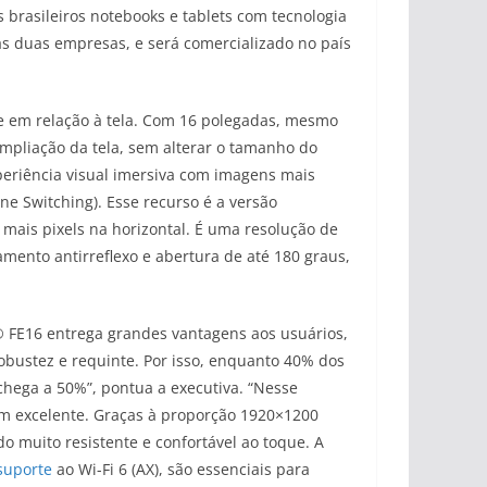
 brasileiros notebooks e tablets com tecnologia
as duas empresas, e será comercializado no país
e em relação à tela. Com 16 polegadas, mesmo
mpliação da tela, sem alterar o tamanho do
eriência visual imersiva com imagens mais
ne Switching). Esse recurso é a versão
ais pixels na horizontal. É uma resolução de
mento antirreflexo e abertura de até 180 graus,
® FE16 entrega grandes vantagens aos usuários,
bustez e requinte. Por isso, enquanto 40% dos
hega a 50%”, pontua a executiva. “Nesse
em excelente. Graças à proporção 1920×1200
do muito resistente e confortável ao toque. A
suporte
ao Wi-Fi 6 (AX), são essenciais para