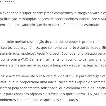
ilidade.”.
 experiência superior com preço competitivo, e chega ao varejo c
ga duração, e múltiplas opções de processadores Intel® Core e AM
enciamento avançado que dá maior confiabilidade à estimativa de 
pe permite melhor dissipação do calor do notebook e proporcion
o seu teclado ergonômico, que combina conforto e durabilidade. E
eterminados modelos), tecla Microsoft Copilot e foi projetado para
k conta com a VAIO Câmera Inteligente, um conjunto de funcional
suave e até mesmo um aviso caso a tampa da webcam esteja fechada
 GB e armazenamento SSD NVMe m.2 de até 1 TB para entregar vel
t startup, que proporciona uma inicialização mais rápida do siste
 destaca pelo acabamento sofisticado, que combina estilo e funcion
5.2 para conexões rápidas e estáveis, e suporte ao Wi-Fi 6 (AX), q
mbientes com múltiplos dispositivos conectados.