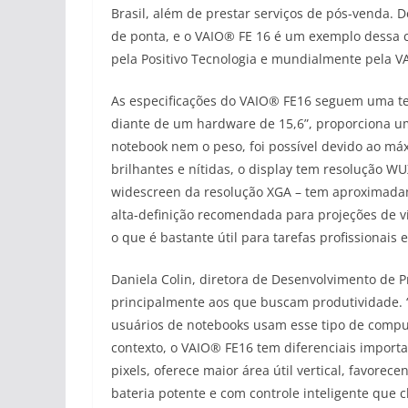
Brasil, além de prestar serviços de pós-venda. 
de ponta, e o VAIO® FE 16 é um exemplo dessa c
pela Positivo Tecnologia e mundialmente pela V
As especificações do VAIO® FE16 seguem uma te
diante de um hardware de 15,6”, proporciona um
notebook nem o peso, foi possível devido ao m
brilhantes e nítidas, o display tem resolução W
widescreen da resolução XGA – tem aproximadam
alta-definição recomendada para projeções de v
o que é bastante útil para tarefas profissionais
Daniela Colin, diretora de Desenvolvimento de 
principalmente aos que buscam produtividade. 
usuários de notebooks usam esse tipo de compu
contexto, o VAIO® FE16 tem diferenciais import
pixels, oferece maior área útil vertical, favore
bateria potente e com controle inteligente que 