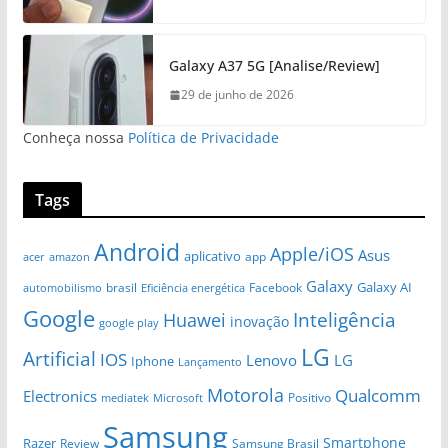
Galaxy A37 5G [Analise/Review]
29 de junho de 2026
Conheça nossa
Política de Privacidade
Tags
Android
Apple/iOS
Asus
aplicativo
app
amazon
acer
Galaxy
Galaxy AI
brasil
automobilismo
Eficiência energética
Facebook
Google
Huawei
Inteligência
inovação
google play
LG
Artificial
IOS
Lenovo
LG
Iphone
Lançamento
Motorola
Qualcomm
Electronics
Positivo
Microsoft
mediatek
Samsung
Smartphone
Razer
Review
Samsung Brasil