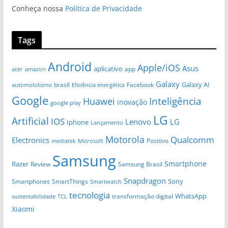
Conheça nossa
Política de Privacidade
Tags
Android
Apple/iOS
Asus
aplicativo
app
amazon
acer
Galaxy
Galaxy AI
brasil
automobilismo
Eficiência energética
Facebook
Google
Huawei
Inteligência
inovação
google play
LG
Artificial
IOS
Lenovo
LG
Iphone
Lançamento
Motorola
Qualcomm
Electronics
Positivo
Microsoft
mediatek
Samsung
Smartphone
Razer
Review
Samsung Brasil
Snapdragon
Sony
Smartphones
SmartThings
Smartwatch
tecnologia
WhatsApp
transformação digital
sustentabilidade
TCL
Xiaomi