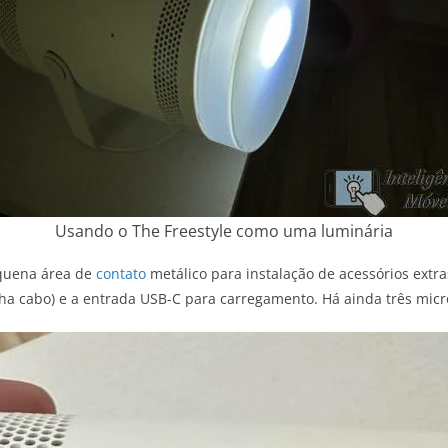
Usando o The Freestyle como uma luminária
equena área de
contato
metálico para instalação de acessórios extras
 cabo) e a entrada USB-C para carregamento. Há ainda três microf