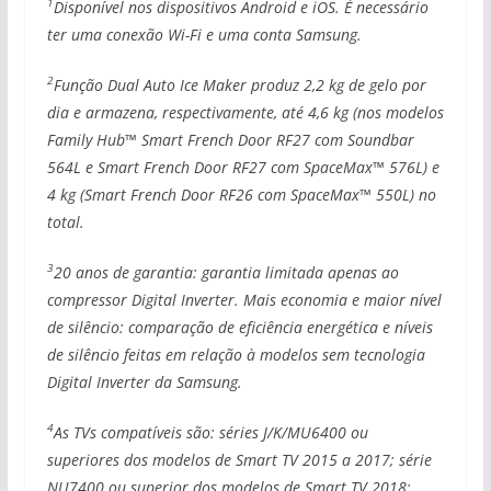
1
Disponível nos dispositivos Android e iOS. É necessário
ter uma conexão Wi-Fi e uma conta Samsung.
2
Função Dual Auto Ice Maker produz 2,2 kg de gelo por
dia e armazena, respectivamente, até 4,6 kg (nos modelos
Family Hub™ Smart French Door RF27 com Soundbar
564L e Smart French Door RF27 com SpaceMax™ 576L) e
4 kg (Smart French Door RF26 com SpaceMax™ 550L) no
total.
3
20 anos de garantia: garantia limitada apenas ao
compressor Digital Inverter. Mais economia e maior nível
de silêncio: comparação de eficiência energética e níveis
de silêncio feitas em relação à modelos sem tecnologia
Digital Inverter da Samsung.
4
As TVs compatíveis são: séries J/K/MU6400 ou
superiores dos modelos de Smart TV 2015 a 2017; série
NU7400 ou superior dos modelos de Smart TV 2018;