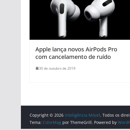
Apple lança novos AirPods Pro
com cancelamento de ruído
30 de outubro de 2019
Copyright © 2026
Inteligência Móvel
. Todos os dire
Tema:
ColorMag
por ThemeGrill. Powered by
WordP