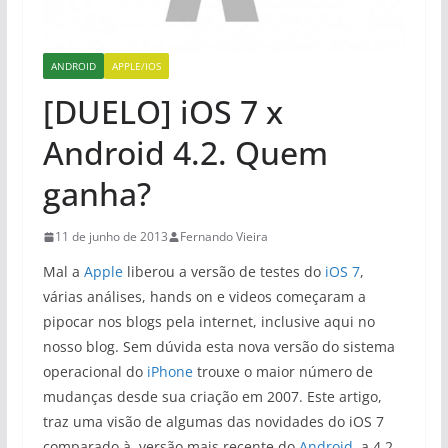
ANDROID
APPLE/IOS
[DUELO] iOS 7 x
Android 4.2. Quem
ganha?
11 de junho de 2013
Fernando Vieira
Mal a
Apple
liberou a versão de testes do
iOS 7
,
várias análises, hands on e videos começaram a
pipocar nos blogs pela internet, inclusive aqui no
nosso blog. Sem dúvida esta nova versão do sistema
operacional do
iPhone
trouxe o maior número de
mudanças desde sua criação em 2007. Este artigo,
traz uma visão de algumas das novidades do iOS 7
comparado à versão mais recente do
Android
, a 4.2.