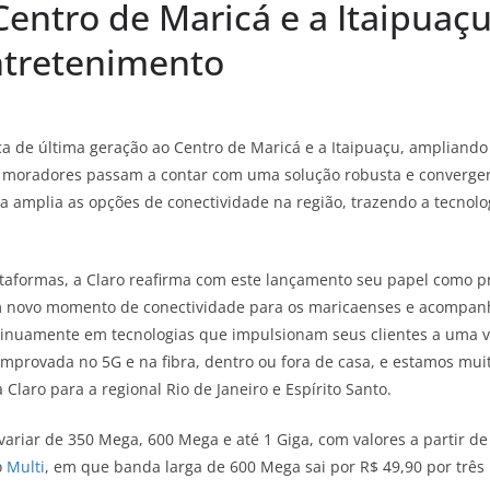
Centro de Maricá e a Itaipuaç
ntretenimento
ica de última geração ao Centro de Maricá e a Itaipuaçu, amplian
s moradores passam a contar com uma solução robusta e convergente
iva amplia as opções de conectividade na região, trazendo a tecnol
taformas, a Claro reafirma com este lançamento seu papel como pr
m novo momento de conectividade para os maricaenses e acompanha
tinuamente em tecnologias que impulsionam seus clientes a uma vi
provada no 5G e na fibra, dentro ou fora de casa, e estamos muito
Claro para a regional Rio de Janeiro e Espírito Santo.
iar de 350 Mega, 600 Mega e até 1 Giga, com valores a partir de R$
o
Multi
, em que banda larga de 600 Mega sai por R$ 49,90 por três