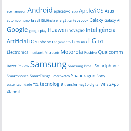
Android
Apple/iOS
Asus
aplicativo
app
amazon
acer
Galaxy
Galaxy AI
brasil
automobilismo
Eficiência energética
Facebook
Google
Huawei
Inteligência
inovação
google play
LG
Artificial
IOS
Lenovo
LG
Iphone
Lançamento
Motorola
Qualcomm
Electronics
Positivo
Microsoft
mediatek
Samsung
Smartphone
Razer
Review
Samsung Brasil
Snapdragon
Sony
Smartphones
SmartThings
Smartwatch
tecnologia
WhatsApp
transformação digital
sustentabilidade
TCL
Xiaomi