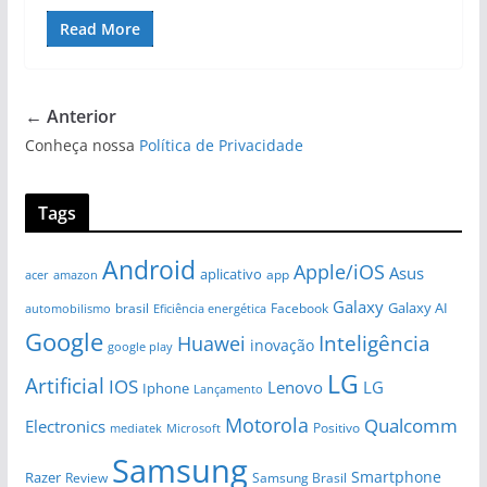
Read More
← Anterior
Conheça nossa
Política de Privacidade
Tags
Android
Apple/iOS
Asus
aplicativo
app
amazon
acer
Galaxy
Galaxy AI
brasil
automobilismo
Eficiência energética
Facebook
Google
Huawei
Inteligência
inovação
google play
LG
Artificial
IOS
Lenovo
LG
Iphone
Lançamento
Motorola
Qualcomm
Electronics
Positivo
Microsoft
mediatek
Samsung
Smartphone
Razer
Review
Samsung Brasil