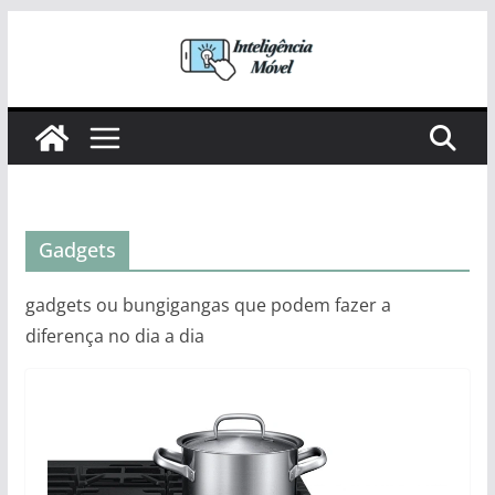
Pular
para
o
conteúdo
Gadgets
gadgets ou bungigangas que podem fazer a
diferença no dia a dia