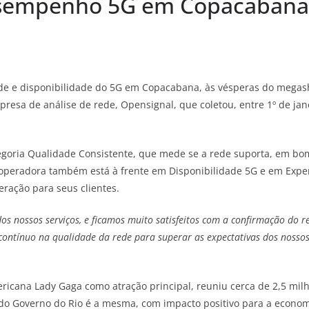
sempenho 5G em Copacabana 
rede e disponibilidade do 5G em Copacabana, às vésperas do megash
resa de análise de rede, Opensignal, que coletou, entre 1º de jan
tegoria Qualidade Consistente, que mede se a rede suporta, em bom 
 A operadora também está à frente em Disponibilidade 5G e em Exp
eração para seus clientes.
 nossos serviços, e ficamos muito satisfeitos com a confirmação do re
 contínuo na qualidade da rede para superar as expectativas dos nossos 
icana Lady Gaga como atração principal, reuniu cerca de 2,5 milh
do Governo do Rio é a mesma, com impacto positivo para a economia