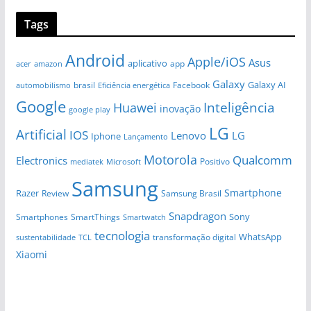
Tags
Android
Apple/iOS
Asus
aplicativo
app
amazon
acer
Galaxy
Galaxy AI
brasil
automobilismo
Eficiência energética
Facebook
Google
Huawei
Inteligência
inovação
google play
LG
Artificial
IOS
Lenovo
LG
Iphone
Lançamento
Motorola
Qualcomm
Electronics
Positivo
Microsoft
mediatek
Samsung
Smartphone
Razer
Review
Samsung Brasil
Snapdragon
Sony
Smartphones
SmartThings
Smartwatch
tecnologia
WhatsApp
transformação digital
sustentabilidade
TCL
Xiaomi