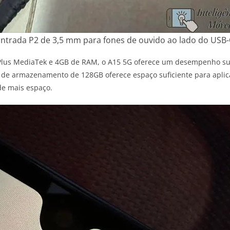
ntrada P2 de 3,5 mm para fones de ouvido ao lado do USB-
lus MediaTek e 4GB de RAM, o A15 5G oferece um desempenho sua
de armazenamento de 128GB oferece espaço suficiente para aplicat
de mais espaço.