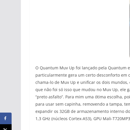
O Quantum Muv Up foi lançado pela Quantum em
particularmente gera um certo desconforto em
chama-lo de Muv Up e unificar os dois mundos,
que não foi só isso que mudou no Muv Up, ele g
“preto asfalto”. Para mim uma ótima escolha, p
para usar sem capinha, removendo a tampa, tem
expandir os 32GB de armazenamento interno d
1,3 GHz (núcleos Cortex-A53), GPU Mali-T720MP3