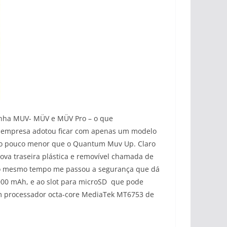
inha MUV- MÜV e MÜV Pro – o que
a empresa adotou ficar com apenas um modelo
eço pouco menor que o Quantum Muv Up. Claro
ova traseira plástica e removível chamada de
e ao mesmo tempo me passou a segurança que dá
000 mAh, e ao slot para microSD que pode
 p
rocessador octa-core MediaTek MT6753 de