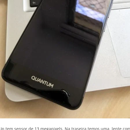
p tem sensor de 13 megapixels. Na traseira temos uma lente com a