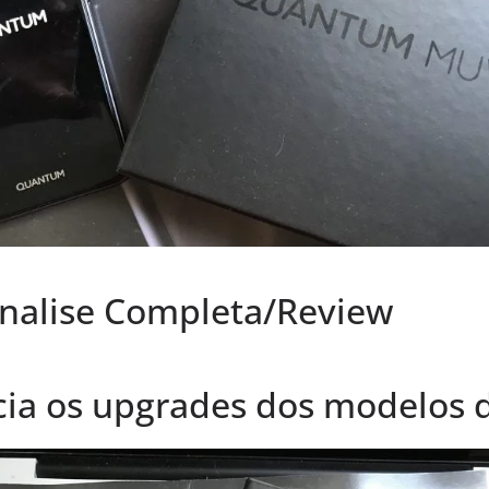
alise Completa/Review
ia os upgrades dos modelos 