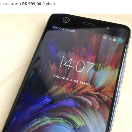
a custando
R$ 999,00
à vista.