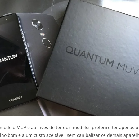
delo MUV e ao invés de ter dois modelos preferiru ter apenas u
ho bom e a um custo aceitável, sem canibalizar os demais apare