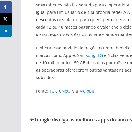
smartphones não faz sentido para a operadora v
igual para um usuário de sua própria rede? A A
descontos nos planos para quem permanecer com
cada 12 ou 18 meses pagando o valor cheio dele 
meses respectivamente
), os usuários ainda manté
Embora esse modelo de negócios tenha beneficia
marcas como Apple,
Samsung
,
LG
e Nokia vende
de 10 mil minutos, 50 GB de dados por mês e um
as operadoras oferecerem outras vantagens ao
subsídio.
Fonte:
TC
e
CNet
. Via
MeioBit
Google divulga os melhores apps do ano es