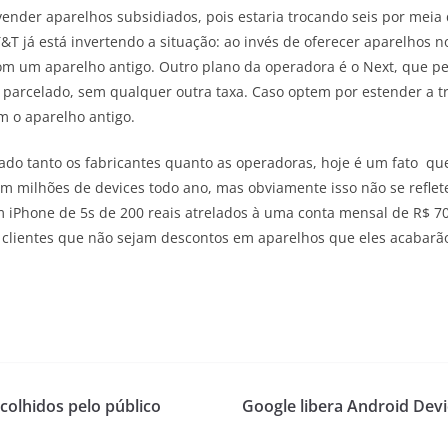
ender aparelhos subsidiados, pois estaria trocando seis por meia
T&T já está invertendo a situação: ao invés de oferecer aparelhos
 um aparelho antigo. Outro plano da operadora é o Next, que pe
parcelado, sem qualquer outra taxa. Caso optem por estender a tro
m o aparelho antigo.
do tanto os fabricantes quanto as operadoras, hoje é um fato qu
m milhões de devices todo ano, mas obviamente isso não se refle
 iPhone de 5s de 200 reais atrelados à uma conta mensal de R$ 70
s clientes que não sejam descontos em aparelhos que eles acaba
colhidos pelo público
Google libera Android Dev