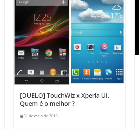
[DUELO] TouchWiz x Xperia UI.
Quem é o melhor ?
31 de maio de 2013