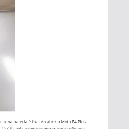
uma bateria é fixa. Ao abrir o Moto E4 Plus,
128 GB), vale a pena comprar um cartão pois