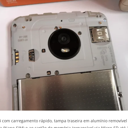
com carregamento rápido, tampa traseira em alumínio removível e 
a (Nano-SIM) e ao cartão de memória (expansível via Micro-SD até 