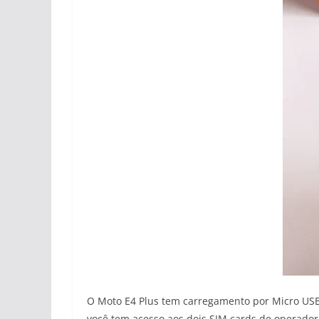
O Moto E4 Plus tem carregamento por Micro USB 
você tem acesso aos dois SIM cards de operador