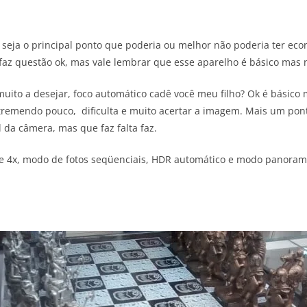
seja o principal ponto que poderia ou melhor não poderia ter eco
 faz questão ok, mas vale lembrar que esse aparelho é básico mas n
uito a desejar, foco automático cadê você meu filho? Ok é básic
 tremendo pouco, dificulta e muito acertar a imagem. Mais um pon
l da câmera, mas que faz falta faz.
de 4x, modo de fotos seqüenciais, HDR automático e modo panorama