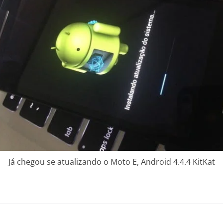
Já chegou se atualizando o Moto E, Android 4.4.4 KitKat