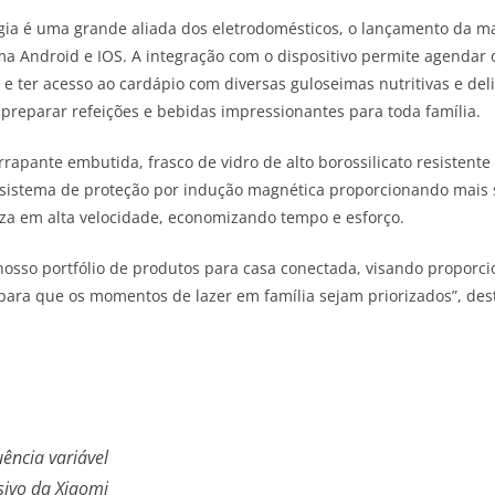
gia é uma grande aliada dos eletrodomésticos, o lançamento da 
ema Android e IOS. A integração com o dispositivo permite agendar
 ter acesso ao cardápio com diversas guloseimas nutritivas e delic
preparar refeições e bebidas impressionantes para toda família.
apante embutida, frasco de vidro de alto borossilicato resistente a
 sistema de proteção por indução magnética proporcionando mais s
peza em alta velocidade, economizando tempo e esforço.
nosso portfólio de produtos para casa conectada, visando proporci
 para que os momentos de lazer em família sejam priorizados”, de
ência variável
usivo da Xiaomi