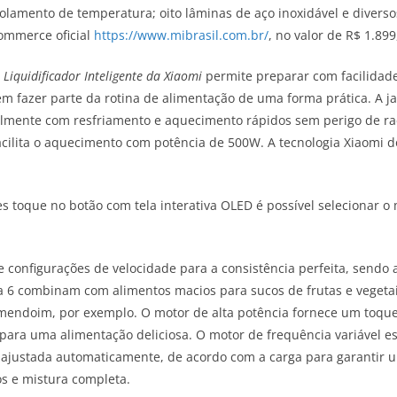
solamento de temperatura; oito lâminas de aço inoxidável e divers
commerce oficial
https://www.mibrasil.com.br/
, no valor de R$ 1.89
O
Liquidificador Inteligente da Xiaomi
permite preparar com facilidade
 fazer parte da rotina de alimentação de uma forma prática. A jarr
acilmente com resfriamento e aquecimento rápidos sem perigo de r
acilita o aquecimento com potência de 500W. A tecnologia Xiaomi 
 toque no botão com tela interativa OLED é possível selecionar 
 configurações de velocidade para a consistência perfeita, sendo a
a 6 combinam com alimentos macios para sucos de frutas e vegetais 
mendoim, por exemplo. O motor de alta potência fornece um toque
s para uma alimentação deliciosa. O motor de frequência variável
 ajustada automaticamente, de acordo com a carga para garantir um
os e mistura completa.