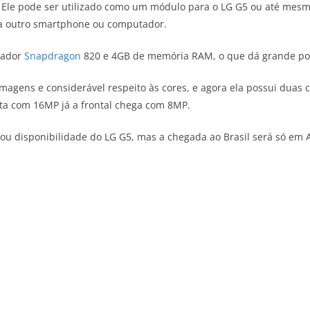
z. Ele pode ser utilizado como um módulo para o LG G5 ou até m
o a outro smartphone ou computador.
sador
Snapdragon
820 e 4GB de memória RAM, o que dá grande po
agens e considerável respeito às cores, e agora ela possui duas 
nta com 16MP já a frontal chega com 8MP.
 ou disponibilidade do LG G5, mas a chegada ao Brasil será só em A