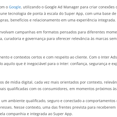
com o
Google
, utilizando o Google Ad Manager para criar conexões di
a une tecnologia de ponta à escala do Super App, com uma base de
mpras, benefícios e relacionamento em uma experiência integrada.
envolvam campanhas em formatos pensados para diferentes moment
a, curadoria e governança para oferecer relevância às marcas sem
mento e contextos certos e com respeito ao cliente. Com o Inter 
 aquilo que é inegociável para o Inter: confiança, segurança e exp
de mídia digital, cada vez mais orientados por contexto, relevân
ais qualificadas com os consumidores, em momentos próximos às
ce um ambiente qualificado, seguro e conectado a comportamentos r
resses. Nesse contexto, uma das frentes prevista para receberem
pela companhia e integrada ao Super App.