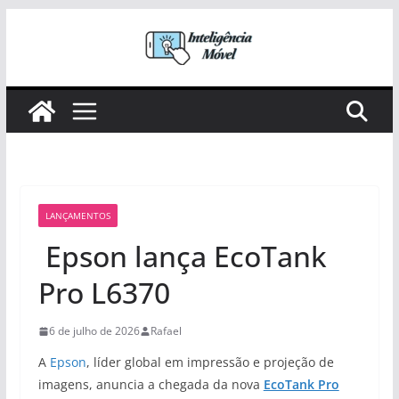
Pular
para
o
conteúdo
LANÇAMENTOS
Epson lança EcoTank
Pro L6370
6 de julho de 2026
Rafael
A
Epson
, líder global em impressão e projeção de
imagens, anuncia a chegada da nova
EcoTank Pro