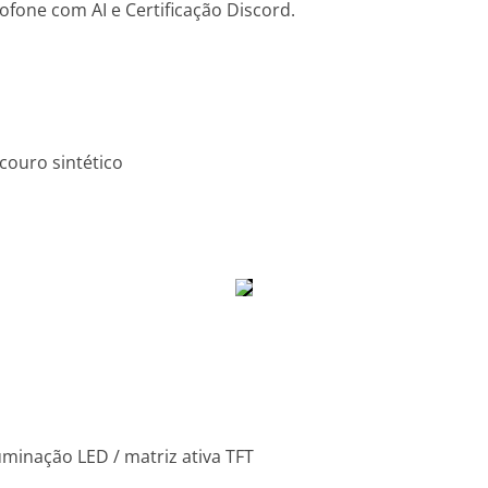
fone com AI e Certificação Discord.
ouro sintético
uminação LED / matriz ativa TFT