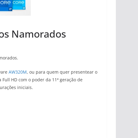
 dos Namorados
amorados.
ware
AW320M
, ou para quem quer presentear o
a Full HD com o poder da 11ª geração de
rações iniciais.