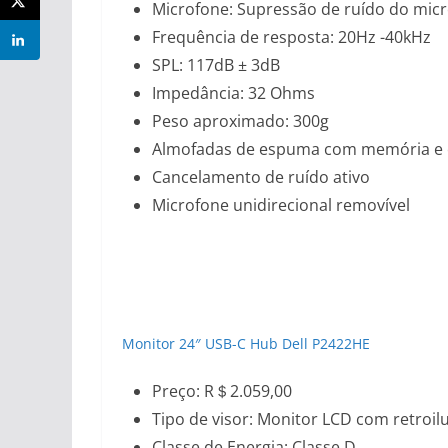
Microfone: Supressão de ruído do micro
Frequência de resposta: 20Hz -40kHz
SPL: 117dB ± 3dB
Impedância: 32 Ohms
Peso aproximado: 300g
Almofadas de espuma com memória e c
Cancelamento de ruído ativo
Microfone unidirecional removível
Monitor 24″ USB-C Hub Dell P2422HE
Preço: R＄2.059,00
Tipo de visor: Monitor LCD com retroil
Classe de Energia: Classe D