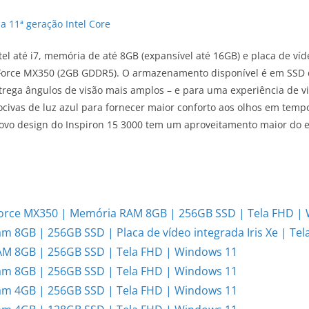
 11ª geração Intel Core
 até i7, memória de até 8GB (expansível até 16GB) e placa de vídeo 
Force MX350 (2GB GDDR5). O armazenamento disponível é em SSD de
ntrega ângulos de visão mais amplos – e para uma experiência de v
civas de luz azul para fornecer maior conforto aos olhos em temp
ovo design do Inspiron 15 3000 tem um aproveitamento maior do e
eForce MX350 | Memória RAM 8GB | 256GB SSD | Tela FHD |
am 8GB | 256GB SSD | Placa de vídeo integrada Iris Xe | Te
RAM 8GB | 256GB SSD | Tela FHD | Windows 11
Ram 8GB | 256GB SSD | Tela FHD | Windows 11
Ram 4GB | 256GB SSD | Tela FHD | Windows 11