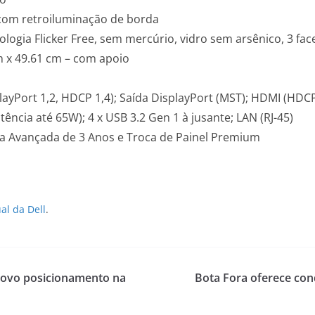
com retroiluminação de borda
ogia Flicker Free, sem mercúrio, vidro sem arsênico, 3 fa
m x 49.61 cm – com apoio
ayPort 1,2, HDCP 1,4); Saída DisplayPort (MST); HDMI (HDCP
ência até 65W); 4 x USB 3.2 Gen 1 à jusante; LAN (RJ-45)
oca Avançada de 3 Anos e Troca de Painel Premium
ual da Dell
.
novo posicionamento na
Bota Fora oferece con