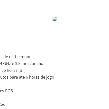
k side of the moon
2.4 GHz e 3.5 mm com fio
/ 55 horas (BT)
tos para até 6 horas de jogo
res RGB
Res