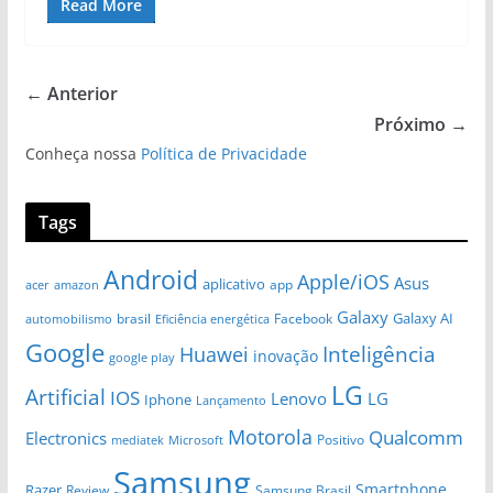
Read More
← Anterior
Próximo →
Conheça nossa
Política de Privacidade
Tags
Android
Apple/iOS
Asus
aplicativo
app
amazon
acer
Galaxy
Galaxy AI
brasil
automobilismo
Eficiência energética
Facebook
Google
Huawei
Inteligência
inovação
google play
LG
Artificial
IOS
Lenovo
LG
Iphone
Lançamento
Motorola
Qualcomm
Electronics
Positivo
Microsoft
mediatek
Samsung
Smartphone
Razer
Review
Samsung Brasil