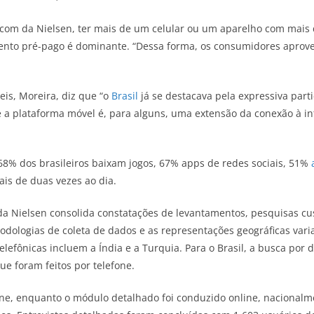
lecom da Nielsen, ter mais de um celular ou um aparelho com mai
to pré-pago é dominante. “Dessa forma, os consumidores aprove
is, Moreira, diz que “o
Brasil
já se destacava pela expressiva partic
a plataforma móvel é, para alguns, uma extensão da conexão à int
 68% dos brasileiros baixam jogos, 67% apps de redes sociais, 51%
is de duas vezes ao dia.
a Nielsen consolida constatações de levantamentos, pesquisas cu
ologias de coleta de dados e as representações geográficas varia
lefônicas incluem a Índia e a Turquia. Para o Brasil, a busca por 
e foram feitos por telefone.
one, enquanto o módulo detalhado foi conduzido online, nacionalm