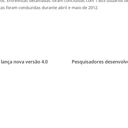
 anos. Entrevistas detalhadas foram concluídas com 1.603 usuários
tas foram conduzidas durante abril e maio de 2012.
lança nova versão 4.0
Pesquisadores desenvolv