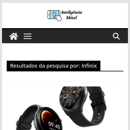
Pular
para
o
conteúdo
Resultados da pesquisa por: Infinix