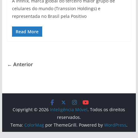
A Infinix, marca global do terceiro maior grupo de
celulares do mundo (Transsion Holdings) e
representada no Brasil pela Positivo
Read More
← Anterior
Copyright © 2026
Inteligência Móvel
. Todos os direitos
reservados.
Tema:
ColorMag
por ThemeGrill. Powered by
WordPress
.